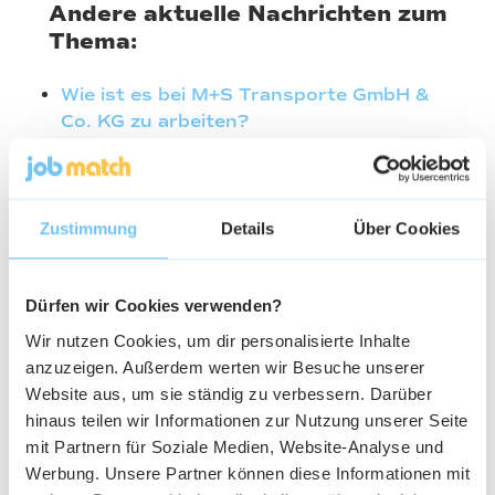
Andere aktuelle Nachrichten zum
Thema:
Wie ist es bei M+S Transporte GmbH &
Co. KG zu arbeiten?
Wie ist es bei Erich Nitsche
Möbeltransport-Spedition-Lagerung zu
arbeiten?
Zustimmung
Details
Über Cookies
Wie ist es bei HOFMEISTER Gussasphalt
GmbH & Co. KG zu arbeiten?
Dürfen wir Cookies verwenden?
Warum ist der Fahrermangel in der
Wir nutzen Cookies, um dir personalisierte Inhalte
Logistik ein Problem?
anzuzeigen. Außerdem werten wir Besuche unserer
Wie ist es bei Nagel-Group Logistics SE
Website aus, um sie ständig zu verbessern. Darüber
zu arbeiten?
hinaus teilen wir Informationen zur Nutzung unserer Seite
mit Partnern für Soziale Medien, Website-Analyse und
Werbung. Unsere Partner können diese Informationen mit