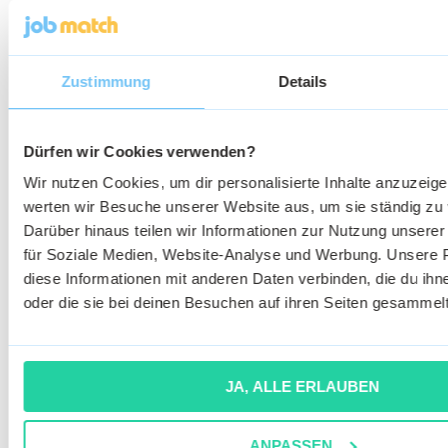
verringert so das Hungergefühl.
Tipp:
Krankenkassen bieten ihren Versicherten di
Zustimmung
Details
kostenfrei an Gesundheitsangeboten teilzunehmen
Bereiche Bewegung, Ernährung und Entspannung
Einfach mal nachfragen!
Dürfen wir Cookies verwenden?
Wir nutzen Cookies, um dir personalisierte Inhalte anzuzei
Tipp:
Berechne deinen individuellen Kalorienverbr
werten wir Besuche unserer Website aus, um sie ständig zu
hier:
Darüber hinaus teilen wir Informationen zur Nutzung unserer 
www.fitforfun.de/abnehmen/schlankmacher/ener
für Soziale Medien, Website-Analyse und Werbung. Unsere 
wie-viel-energie-brauche-ich
aid
8623.html
diese Informationen mit anderen Daten verbinden, die du ihne
oder die sie bei deinen Besuchen auf ihren Seiten gesammel
Quellen:
www.sifa-sibe.de
JA, ALLE ERLAUBEN
www.eurotransport.de
ANPASSEN