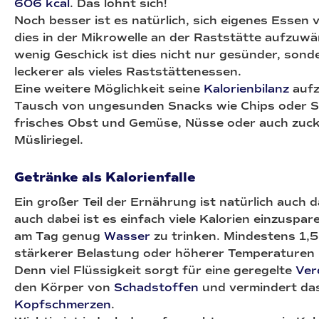
606 kcal
. Das lohnt sich!
Noch besser ist es natürlich, sich eigenes Essen
dies in der Mikrowelle an der Raststätte aufzuwä
wenig Geschick ist dies nicht nur gesünder, sond
leckerer als vieles Raststättenessen.
Eine weitere Möglichkeit seine
Kalorienbilanz
aufz
Tausch von ungesunden Snacks wie Chips oder 
frisches Obst und Gemüse, Nüsse oder auch zuck
Müsliriegel.
Getränke als Kalorienfalle
Ein großer Teil der Ernährung ist natürlich auch 
auch dabei ist es einfach viele Kalorien einzuspare
am Tag genug
Wasser
zu trinken. Mindestens 1,5 
stärkerer Belastung oder höherer Temperaturen
Denn viel Flüssigkeit sorgt für eine geregelte
Ver
den Körper von
Schadstoffen
und vermindert da
Kopfschmerzen
.