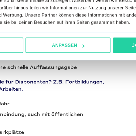
personalisierte Inhalte anzuzeigen. Außerdem werten wir Besuc
n der Disposition wünschen Sie sich:
rüber hinaus teilen wir Informationen zur Nutzung unserer Seite
 Werbung. Unsere Partner können diese Informationen mit ande
ildung zur/zum Kaufmann/frau für Spedition
die sie bei deinen Besuchen auf ihren Seiten gesammelt haben.
istungen (m/w/d) oder mehrjährige
Bereich Transportwesen von Vorteil
ANPASSEN
J
e
itschaft und Flexibilität
ine schnelle Auffassungsgabe
ile für Disponenten? Z.B. Fortbildungen,
Arbeiten.
Jahr
nbindung, auch mit öffentlichen
arkplätze