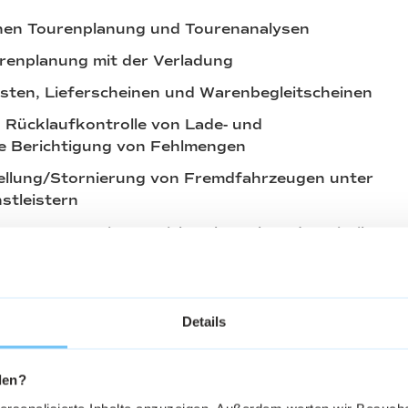
ichen Tourenplanung und Tourenanalysen
enplanung mit der Verladung
isten, Lieferscheinen und Warenbegleitscheinen
d Rücklaufkontrolle von Lade- und
e Berichtigung von Fehlmengen
tellung/Stornierung von Fremdfahrzeugen unter
stleistern
swertungen im Bereich Fuhrpark und Logistik
undenanfragen und Pflege der
ank
austauschs zwischen den Filialen
Details
 Kraftfahrer
den?
ung