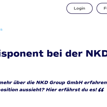
Login
F
ts
 Disponent bei der N
mehr über die NKD Group GmbH erfahren 
“
position aussieht? Hier erfährst du es!