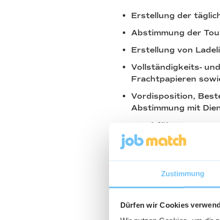
Erstellung der tägl
Abstimmung der Tour
Erstellung von Ladel
Vollständigkeits- un
Frachtpapieren sowi
Vordisposition, Bes
Abstimmung mit Dien
Durchführung von Au
Beantwortung von K
Reklamationsdatenb
Erfassung des Waren
Zustimmung
Spesenkontrolle der
Dürfen wir Cookies verwen
Personaleinsatzplan