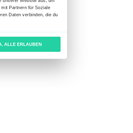
he unserer Website aus, um
 mit Partnern für Soziale
ren Daten verbinden, die du
A, ALLE ERLAUBEN