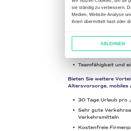
Wir nutzen Cookies, um dir 
Von neuen Mitarbeitern i
sie ständig zu verbessern. Da
Medien, Website-Analyse und
Abgeschlossene Ausb
ihnen übermittelt hast oder 
und Logistikdienstle
Berufserfahrung im 
ABLEHNEN
Gute EDV Kenntniss
Hohe Motivationsbere
Teamfähigkeit und e
Bieten Sie weitere Vorte
Altersvorsorge, mobiles 
30 Tage Urlaub pro 
Sehr gute Verkehrsa
Verkehrsmitteln
Kostenfreie Firmenp