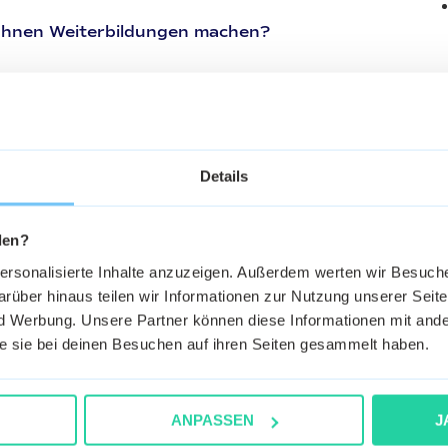
Ihnen Weiterbildungen machen?
sammenarbeit zwischen Disposition und LKW-
eit.
Details
der modern - wie beschreiben Sie Ihr Unternehmen?
d trotzdem modern.
den?
personalisierte Inhalte anzuzeigen. Außerdem werten wir Besuc
rüber hinaus teilen wir Informationen zur Nutzung unserer Seite
 Werbung. Unsere Partner können diese Informationen mit ande
hmen?
die sie bei deinen Besuchen auf ihren Seiten gesammelt haben.
em Unternehmen. Ohne Lebenslauf und
gen Minuten.
ANPASSEN
J
e geweckt?