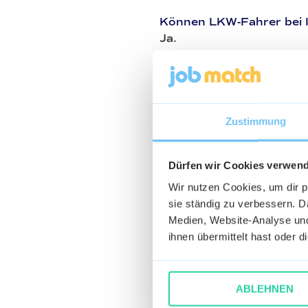
Können LKW-Fahrer bei 
Ja.
Was ist Ihnen in der Zu
Fahrer wichtig?
Verständnis und Teamarb
Zustimmung
Traditionell, familiär o
Traditionell, familiär un
Dürfen wir Cookies verwen
Wer sind Ihre Kunden?
Wir nutzen Cookies, um dir 
Diverse.
sie ständig zu verbessern. Da
Medien, Website-Analyse und
Gefällt dir das Unterne
ihnen übermittelt hast oder 
Bewirb dich jetzt bei d
Anschreiben in nur weni
ABLEHNEN
Haben wir dein Interess