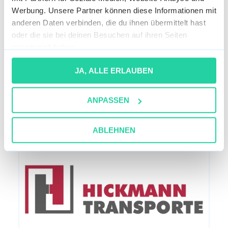
Werbung. Unsere Partner können diese Informationen mit
anderen Daten verbinden, die du ihnen übermittelt hast
Wie ist es bei Bardusch
oder die sie bei deinen Besuchen auf ihren Seiten
GmbH & Co. KG zu arbeiten?
gesammelt haben.
Bardusch GmbH & Co. KG ist ein ist
ein international erfolgreiches
JA, ALLE ERLAUBEN
Dienstleistungsunternehmen, das mit
rund 3.750...
ANPASSEN
ABLEHNEN