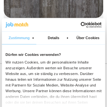
Fahrerwechsel. LKW-Fahrer wechseln
nicht für mehr Geld
Zustimmung
Details
Über Cookies
Dürfen wir Cookies verwenden?
Wir nutzen Cookies, um dir personalisierte Inhalte
Unsere Autorinnen und Autoren
anzuzeigen. Außerdem werten wir Besuche unserer
Website aus, um sie ständig zu verbessern. Darüber
hinaus teilen wir Informationen zur Nutzung unserer Seite
mit Partnern für Soziale Medien, Website-Analyse und
Werbung. Unsere Partner können diese Informationen mit
anderen Daten verbinden, die du ihnen übermittelt hast
Yesica Ríos
Stefan
Sophie
oder die sie bei deinen Besuchen auf ihren Seiten
Aden
Wittersheim