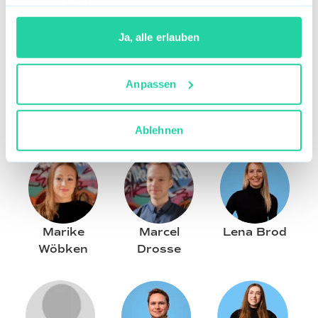
gesammelt haben.
Ja, alle erlauben
Anpassen
Olaf
Michael
Ringelband
Sassmannshausen
Ablehnen
Marike
Marcel
Lena Brod
Wöbken
Drosse