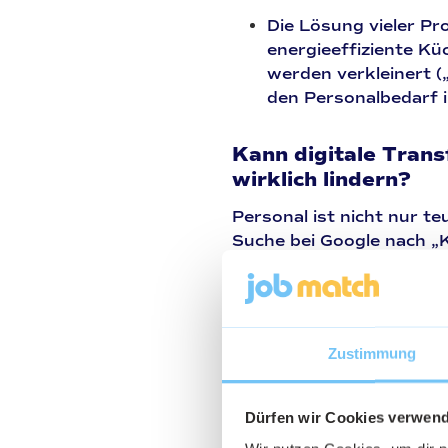
Die Lösung vieler Pro
energieeffiziente Kü
werden verkleinert 
den Personalbedarf i
Kann digitale Tran
wirklich lindern?
Personal ist nicht nur t
Suche bei Google nach „
Service“ ist auf einem R
Digitale Helfer:
Tools
(gegen No-Shows) 
Zustimmung
vorhandene Personal.
sondern ihm den Rüc
Dürfen wir Cookies verwen
Welche Konzepte fun