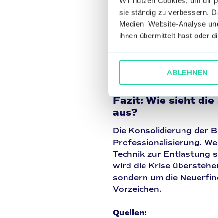
Wir nutzen Cookies, um dir 
sie ständig zu verbessern. Da
Trotz der schwierigen La
Medien, Website-Analyse und
Lokalität“
und
„Erlebnis
ihnen übermittelt hast oder 
durchsetzen. Der Gast v
sondern einen Mehrwert,
Authentizität und eine k
(Storytelling) sind heut
ABLEHNEN
Fazit: Wie sieht di
aus?
Die Konsolidierung der B
Professionalisierung. Wer
Technik zur Entlastung s
wird die Krise überstehe
sondern um die Neuerfin
Vorzeichen.
Quellen: