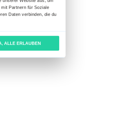
he unserer Website aus, um
 mit Partnern für Soziale
ren Daten verbinden, die du
A, ALLE ERLAUBEN