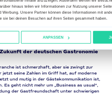
personalisierte Inhalte anzuzeigen. Außerdem werten wir Besuc
rüber hinaus teilen wir Informationen zur Nutzung unserer Seite
ge gibt es Gewinner. Betriebe, die auf
„Hyper-
 Werbung. Unsere Partner können diese Informationen mit ande
-Gastronomie“
setzen, können oft höhere Preise
die sie bei deinen Besuchen auf ihren Seiten gesammelt haben.
on 2026 sucht keinen bloßen Sattmacher,
 den er zu Hause nicht reproduzieren kann.
lare Geschichte hinter den Produkten
e härtere Währungen denn je.
ANPASSEN
J
e Zukunft der deutschen Gastronomie
ranche ist schmerzhaft, aber sie zwingt zur
 jetzt seine Zahlen im Griff hat, auf moderne
etzt und mutig in der Gästekommunikation ist,
n. Es geht nicht mehr um „Business as usual“,
dung der Gastfreundschaft unter schwierigen