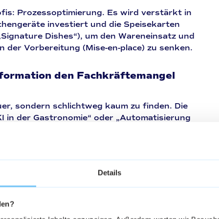
fis:
Prozessoptimierung. Es wird verstärkt in
chengeräte investiert und die Speisekarten
(„Signature Dishes“), um den Wareneinsatz und
n der Vorbereitung (Mise-en-place) zu senken.
sformation den Fachkräftemangel
euer, sondern schlichtweg kaum zu finden. Die
KI in der Gastronomie“ oder „Automatisierung
ekordhoch.
 zur Online-Reservierung mit Vorauszahlung
und
digitale Bestellsysteme
entlasten das
Details
 Das Ziel ist nicht, den Menschen zu ersetzen,
ken für echte Gastfreundschaft freizuhalten.
den?
ktionieren in der Krise noch?