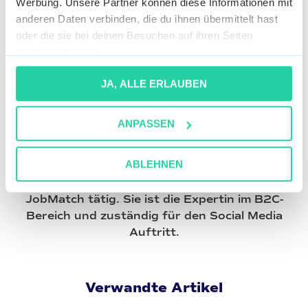
Werbung. Unsere Partner können diese Informationen mit
anderen Daten verbinden, die du ihnen übermittelt hast
oder die sie bei deinen Besuchen auf ihren Seiten
gesammelt haben.
JA, ALLE ERLAUBEN
ANPASSEN
Lena Brod
ABLEHNEN
Ist seit 5 Jahren als Marketing Managerin bei
JobMatch tätig. Sie ist die Expertin im B2C-
Bereich und zuständig für den Social Media
Auftritt.
Verwandte Artikel