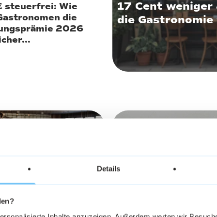
17 Cent weniger 
 steuerfrei: Wie
Gastronomen die
die Gastronomie
tungsprämie 2026
cher...
2026
18. März 2026
Details
den?
personalisierte Inhalte anzuzeigen. Außerdem werten wir Besuc