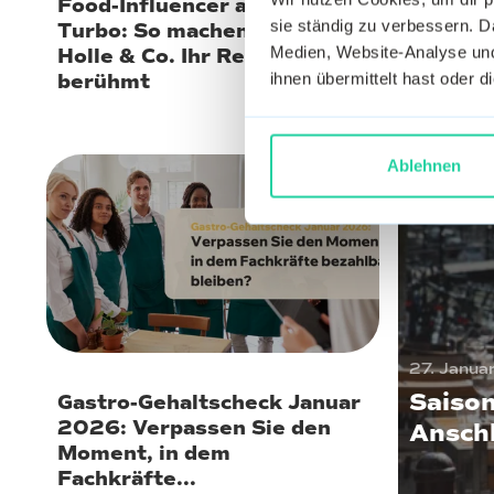
Food-Influencer als Gastro-
Gastron
sie ständig zu verbessern. Da
Turbo: So machen Reeze,
Überleb
Medien, Website-Analyse und
Holle & Co. Ihr Restaurant
Kosten
ihnen übermittelt hast oder 
berühmt
Gästes
Ablehnen
1. Februar 2026
27. Janua
Saison
Gastro-Gehaltscheck Januar
2026: Verpassen Sie den
Ansch
Moment, in dem
Fachkräfte...