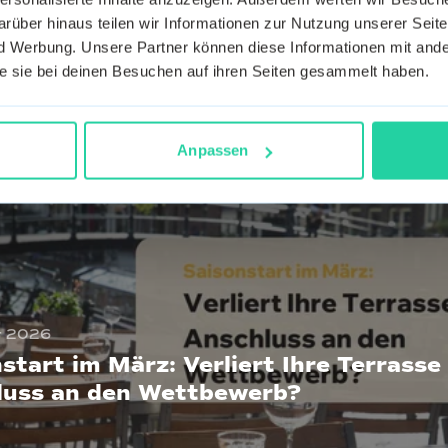
omie Krise 2026:
Der Kipppunkt ist d
rüber hinaus teilen wir Informationen zur Nutzung unserer Seite
ensstrategien bei
der Personalmangel 
 Werbung. Unsere Partner können diese Informationen mit ande
druck &
Anfang ist – und was j
die sie bei deinen Besuchen auf ihren Seiten gesammelt haben.
chwund
Anpassen
r 2026
start im März: Verliert Ihre Terrasse
luss an den Wettbewerb?