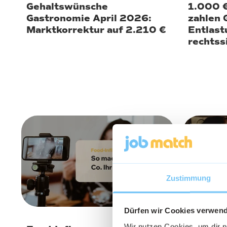
Gehaltswünsche
1.000 €
Gastronomie April 2026:
zahlen 
Marktkorrektur auf 2.210 €
Entlas
rechtssi
2. April 2026
2. April 
Zustimmung
Dürfen wir Cookies verwen
Wir nutzen Cookies, um dir 