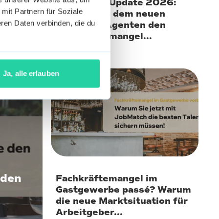
a: Warum
Recruiting-Update 2026:
 mit Partnern für Soziale
erst der
Wie Sie mit dem neuen
ren Daten verbinden, die du
etzt...
JobMatch Agenten den
Fachkräftemangel...
Ja, alle erlauben
27. Januar 2026
 den
Fachkräftemangel im
Gastgewerbe passé? Warum
die neue Marktsituation für
Arbeitgeber...