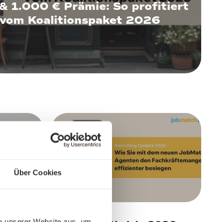
& 1.000 € Prämie: So profitiert
 vom Koalitionspaket 2026
3. März 2026
Über Cookies
he unserer Website aus, um