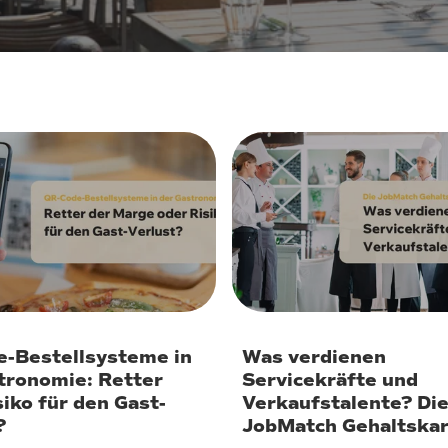
ar 2026
2. Januar 2026
-Bestellsysteme in
Was verdienen
tronomie: Retter
Servicekräfte und
siko für den Gast-
Verkaufstalente? Di
?
JobMatch Gehaltskart