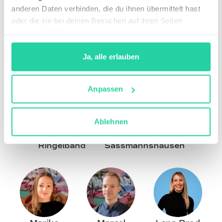
anderen Daten verbinden, die du ihnen übermittelt hast
oder die sie bei deinen Besuchen auf ihren Seiten
gesammelt haben.
Yesica Ríos
Stefan
Sophie
Aden
Wittersheim
Ja, alle erlauben
Anpassen
Ablehnen
Olaf
Michael
Ringelband
Sassmannshausen