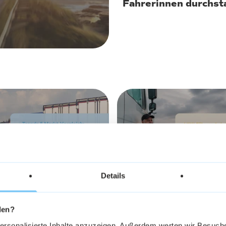
Fahrerinnen durchst
 2026
11. Juni 2026
Details
rer Gehalt Juni
LKW-Führerschein &
den?
rends & Markt-
im Ruhestand: Wer za
ch
Kosten?
personalisierte Inhalte anzuzeigen. Außerdem werten wir Besuc