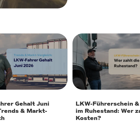
 2026
11. Juni 2026
rer Gehalt Juni
LKW-Führerschein &
rends & Markt-
im Ruhestand: Wer za
ch
Kosten?