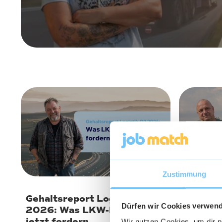
9. Juli 2026
30. Juni
Zustimmung
Gehaltsreport Logistik Q2
LKW-Fah
Dürfen wir Cookies verwen
2026: Was LKW-Fahrer
2026: T
jetzt fordern
Verglei
Wir nutzen Cookies, um dir 