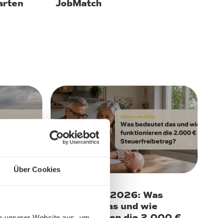
arten
JobMatch
8. Juni 2026
Über Cookies
 Module
Aktivrente 2026: Was
hlt die
bedeutet das und wie
funktionieren die 2.000 €
he unserer Website aus, um