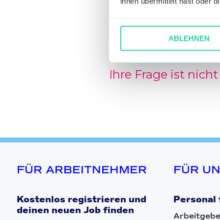
ihnen übermittelt hast oder 
Was bedeuten die 
ABLEHNEN
Ihre Frage ist nich
FÜR ARBEITNEHMER
FÜR U
Kostenlos registrieren und
Personal 
deinen neuen Job finden
Arbeitgebe