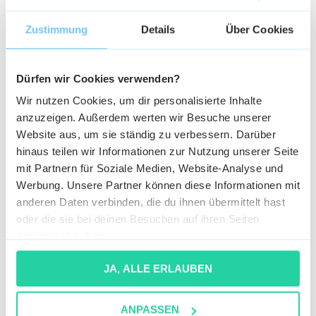
Wie ist es bei der Maassen
Zustimmung
Details
Über Cookies
GmbH & Co. KG - Spedition
und Lagerung zu arbeiten?
Dürfen wir Cookies verwenden?
Die Maassen GmbH & Co. KG -
Wir nutzen Cookies, um dir personalisierte Inhalte
Spedition und Lagerung ist auf den
anzuzeigen. Außerdem werten wir Besuche unserer
deutschlandweiten Transport von
Website aus, um sie ständig zu verbessern. Darüber
Gütern spezialisiert,...
hinaus teilen wir Informationen zur Nutzung unserer Seite
mit Partnern für Soziale Medien, Website-Analyse und
Werbung. Unsere Partner können diese Informationen mit
anderen Daten verbinden, die du ihnen übermittelt hast
oder die sie bei deinen Besuchen auf ihren Seiten
gesammelt haben.
JA, ALLE ERLAUBEN
ANPASSEN