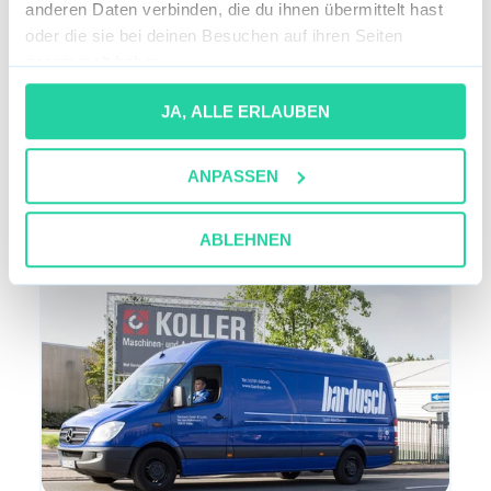
Wie ist es bei der Spedition
anderen Daten verbinden, die du ihnen übermittelt hast
Bork GmbH & Co. KG zu
oder die sie bei deinen Besuchen auf ihren Seiten
arbeiten?
gesammelt haben.
Die Spedition Bork GmbH & Co. KG
JA, ALLE ERLAUBEN
ist ein inhabergeführtes,
mittelständisches Transport- und
ANPASSEN
Logistikunternehmen.In dem...
ABLEHNEN