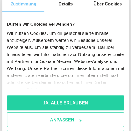
Zustimmung
Details
Über Cookies
Ist seit 5 Jahren als Marketing Managerin bei
JobMatch tätig. Sie ist die Expertin im B2C-
Dürfen wir Cookies verwenden?
Bereich und zuständig für den Social Media
Wir nutzen Cookies, um dir personalisierte Inhalte
Auftritt.
anzuzeigen. Außerdem werten wir Besuche unserer
Website aus, um sie ständig zu verbessern. Darüber
hinaus teilen wir Informationen zur Nutzung unserer Seite
Verwandte Artikel
mit Partnern für Soziale Medien, Website-Analyse und
Werbung. Unsere Partner können diese Informationen mit
anderen Daten verbinden, die du ihnen übermittelt hast
oder die sie bei deinen Besuchen auf ihren Seiten
gesammelt haben.
JA, ALLE ERLAUBEN
ANPASSEN