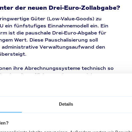
inter der neuen Drei-Euro-Zollabgabe?
ringwertige Güter (Low-Value-Goods) zu
EU ein fünfstufiges Einnahmemodell ein. Ein
rm ist die pauschale
Drei-Euro-Abgabe
für
gem Wert. Diese Pauschalisierung soll
in administrative Verwaltungsaufwand den
bersteigt.
onen ihre Abrechnungssysteme technisch so
einstbeträge effizient und automatisiert
en, ohne den Warenfluss an den Hubs zu
Details
den?