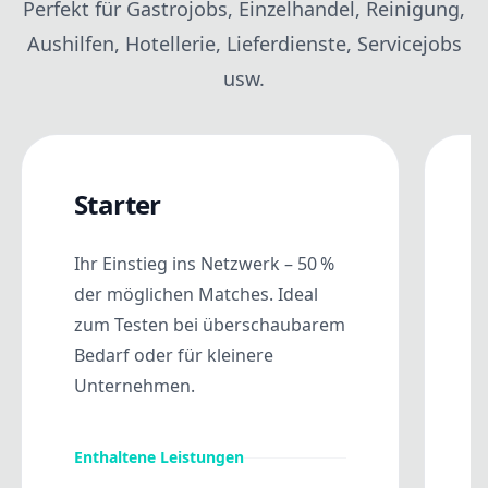
Perfekt für Gastrojobs, Einzelhandel, Reinigung,
Aushilfen, Hotellerie, Lieferdienste, Servicejobs
usw.
Starter
Ihr Einstieg ins Netzwerk – 50 %
D
der möglichen Matches. Ideal
w
zum Testen bei überschaubarem
1
Bedarf oder für kleinere
F
Unternehmen.
v
e
s
Enthaltene Leistungen