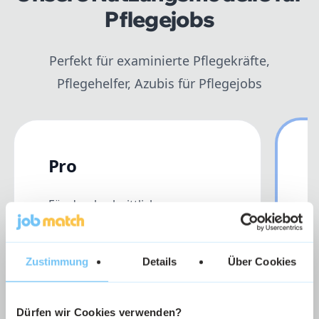
Pflegejobs
Perfekt für examinierte Pflegekräfte,
Pflegehelfer, Azubis für Pflegejobs
Pro
Für durchschnittlichen
F
Personalbedarf
m
w
Zustimmung
Details
Über Cookies
Enthaltene Leistungen
E
Gute Matching-Leistung
Dürfen wir Cookies verwenden?