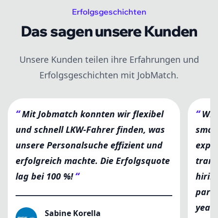
Erfolgsgeschichten
Das sagen unsere Kunden
Unsere Kunden teilen ihre Erfahrungen und
Erfolgsgeschichten mit JobMatch.
“
“
Mit Jobmatch konnten wir flexibel
Wit
und schnell LKW-Fahrer finden, was
smar
unsere Personalsuche effizient und
expe
erfolgreich machte. Die Erfolgsquote
trans
“
lag bei 100 %!
hirin
partn
years
Sabine Korella