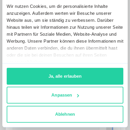
Wir nutzen Cookies, um dir personalisierte Inhalte
Zugang zum Dashboard
anzuzeigen. Außerdem werten wir Besuche unserer
Achtung: Kein Zugang zum
Website aus, um sie ständig zu verbessern. Darüber
Reverse Matching
hinaus teilen wir Informationen zur Nutzung unserer Seite
mit Partnern für Soziale Medien, Website-Analyse und
Werbung. Unsere Partner können diese Informationen mit
anderen Daten verbinden, die du ihnen übermittelt hast
30 Tage ab
oder die sie bei deinen Besuchen auf ihren Seiten
€
299
gesammelt haben.
EUR
Ja, alle erlauben
Jederzeit deaktivierbar.
Anpassen
90 Tage ab
€
199
Ablehnen
EUR