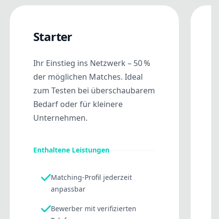
Starter
Ihr Einstieg ins Netzwerk – 50 %
F
der möglichen Matches. Ideal
v
zum Testen bei überschaubarem
e
Bedarf oder für kleinere
r
Unternehmen.
s
S
M
Enthaltene Leistungen
Matching-Profil jederzeit
E
anpassbar
Bewerber mit verifizierten