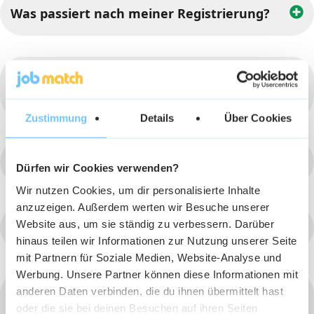
Was passiert nach meiner Registrierung?
Wie lange dauert es, bis sich die
Arbeitgeber melden?
Zustimmung
Details
Über Cookies
Wie melden sich Arbeitgeber bei mir?
Dürfen wir Cookies verwenden?
Wir nutzen Cookies, um dir personalisierte Inhalte
anzuzeigen. Außerdem werten wir Besuche unserer
Website aus, um sie ständig zu verbessern. Darüber
Was kann ich verdienen?
hinaus teilen wir Informationen zur Nutzung unserer Seite
mit Partnern für Soziale Medien, Website-Analyse und
Werbung. Unsere Partner können diese Informationen mit
anderen Daten verbinden, die du ihnen übermittelt hast
In welchen Branchen kann ich bei euch
oder die sie bei deinen Besuchen auf ihren Seiten
Jobs finden?