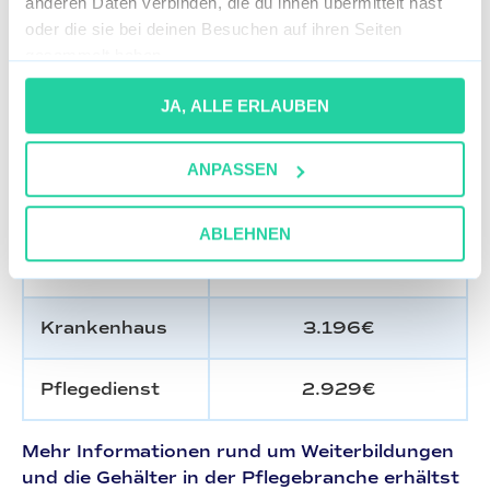
anderen Daten verbinden, die du ihnen übermittelt hast
Pflegedienst
2.385€
oder die sie bei deinen Besuchen auf ihren Seiten
gesammelt haben.
Examinierte Pflegefachkräfte mit
JA, ALLE ERLAUBEN
Weiterbildung
ANPASSEN
Einrichtung
Ø gebotenes Gehalt
(Brutto/Monat)
ABLEHNEN
Altenpflege
2.661€
Krankenhaus
3.196€
Pflegedienst
2.929€
Mehr Informationen rund um Weiterbildungen
und die Gehälter in der Pflegebranche erhältst