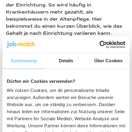
der Einrichtung. So wird häufig in
Krankenhäusern mehr gezahlt, als
beispielsweise in der Altenpflege. Hier
bekommst du einen kurzen Überblick, wie das
Gehalt je nach Einrichtung variieren kann.
Grundlage hierfür ist die Befragung von 1.788
examinierten Pflegekräften durch JobMatch.
Zustimmung
Details
Über Cookies
Examinierte Pflegefachkräfte
Einrichtung
Ø gebotenes Gehalt
Dürfen wir Cookies verwenden?
(Brutto/Monat)
Wir nutzen Cookies, um dir personalisierte Inhalte
anzuzeigen. Außerdem werten wir Besuche unserer
Altenpflege
2.774€
Website aus, um sie ständig zu verbessern. Darüber
hinaus teilen wir Informationen zur Nutzung unserer Seite
mit Partnern für Soziale Medien, Website-Analyse und
Krankenhaus
3.193€
Werbung. Unsere Partner können diese Informationen mit