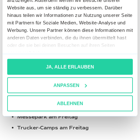
anzuzeigen. Außerdem werten wir Besuche unserer
Website aus, um sie ständig zu verbessern. Darüber
Trucker-Camps
hinaus teilen wir Informationen zur Nutzung unserer Seite
Grid Walk
mit Partnern für Soziale Medien, Website-Analyse und
Werbung. Unsere Partner können diese Informationen mit
(ADAC Mitglieder erhalten einen Preisvorteil
anderen Daten verbinden, die du ihnen übermittelt hast
von EUR 10,-- auf Erwachsenen Tickets und
oder die sie bei deinen Besuchen auf ihren Seiten
EUR 5,-- auf Kinder- und Jugendtickets.)
gesammelt haben.
JA, ALLE ERLAUBEN
Schnupperticket – 0,00 € bis 15,00 €
Dieses Ticket beinhaltet:
ANPASSEN
Zugang zu allen Tribünen am Freitag
ABLEHNEN
Fahrerlager am Freitag
Messepark am Freitag
Trucker-Camps am Freitag