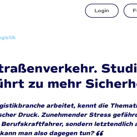
Login
F
gistik
Straßenverkehr. Stud
ührt zu mehr Sicherh
gistikbranche arbeitet, kennt die Themat
cher Druck. Zunehmender Stress gefährde
Berufskraftfahrer, sondern letztendlich 
“
 kann man also dagegen tun?