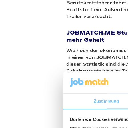
Berufskraftfahrer fährt
Kraftstoff ein. Außerdem
Trailer verursacht.
JOBMATCH.ME Studi
mehr Gehalt
Wie hoch der ökonomische
in einer von JOBMATCH.M
dieser Statistik sind d
Gehaltsvorstellung im Z
Ergebnis: In dieser Zeit
bei dem durchschnittlic
eine bessere Bezahlung -
ökonomischen Druckes au
Zustimmung
+9,4% mehr Berufsk
Dürfen wir Cookies verwen
In der Theorie klingt es a