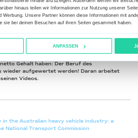
personalisierte Inhalte anzuzeigen. Außerdem werten wir Besuc
, sind dadurch leistungsfähiger und fahren
rüber hinaus teilen wir Informationen zur Nutzung unserer Seite
nehmen der Logistikbranche leiden an
 Werbung. Unsere Partner können diese Informationen mit ande
ehlen rund 45.000 LKW-Fahrer in Deutschland.
die sie bei deinen Besuchen auf ihren Seiten gesammelt haben.
und damit 9,4 Prozent mehr Berufskraftfahrer
r auch dies ist nur ein Tropfen auf den heißen
ANPASSEN
J
ändern und dabei geht es nicht nur darum, dass
netto Gehalt haben: Der Beruf des
 wieder aufgewertet werden! Daran arbeitet
einen Videos.
in the Australian heavy vehicle industry: a
he National Transport Commission