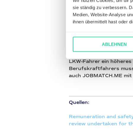
Wir nutzen Cookies, um dir 
müssen weniger arbeiten
sie ständig zu verbessern. Da
besser.
Doch viele Unter
Medien, Website-Analyse und
Fahrermangel. Aktuell f
ihnen übermittelt hast oder 
2018 gab es zwar 3951 
Azubis als im Vorjahr abe
Stein.
ABLEHNEN
Es muss sich einiges ver
LKW-Fahrer ein höheres 
Berufskraftfahrers muss
auch JOBMATCH.ME mit s
Quellen:
Remuneration and safety 
review undertaken for t