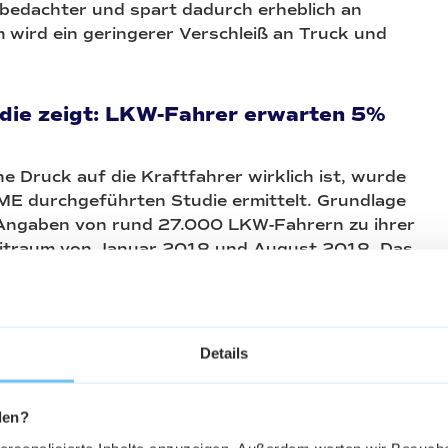
 bedachter und spart dadurch erheblich an
 wird ein geringerer Verschleiß an Truck und
e zeigt: LKW-Fahrer erwarten 5%
 Druck auf die Kraftfahrer wirklich ist, wurde
E durchgeführten Studie ermittelt. Grundlage
ie Angaben von rund 27.000 LKW-Fahrern zu ihrer
eitraum von Januar 2018 und August 2018. Das
 gab es einen signifikanten Anstieg von 5 Prozent
h erwarteten Verdienst. LKW-Fahrer erwarten
 dies ist ein Abbild des stetig wachsenden
f Kraftfahrer in Deutschland.
Details
raftfahrer-Azubis in 2018
den?
lso relativ einfach.
Besser bezahlte Kraftfahrer