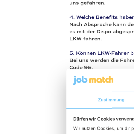
uns gefahren.
4. Welche Benefits habe
Nach Absprache kann d
es mit der Dispo abgesp
LKW fahren.
5. Können LKW-Fahrer b
Bei uns werden die Fahr
Code 95.
6. Was ist Ihnen in der
Fahrer wichtig?
Sollte es zu Problemen 
Zustimmung
Dispo dem Fahrer immer 
7. Welches ist die schön
Dürfen wir Cookies verwen
Die Überlandstrecken bz
Wir nutzen Cookies, um dir 