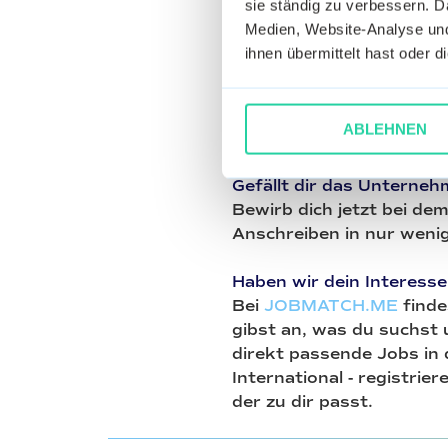
sie ständig zu verbessern. Da
8. Traditionell, familiä
Medien, Website-Analyse und
3 Worten.
ihnen übermittelt hast oder 
Wir sind traditionell und
bezogene Lösungen an.
ABLEHNEN
9. Wer sind Ihre Kunden
Gefällt dir das Unterne
Bewirb dich jetzt bei d
Anschreiben in nur weni
Haben wir dein Interess
Bei
JOBMATCH.ME
finde
gibst an, was du suchst 
direkt passende Jobs in
International - registrier
der zu dir passt.