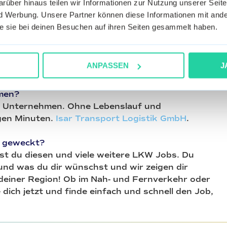
rüber hinaus teilen wir Informationen zur Nutzung unserer Seite
r oder modern? Beschreiben Sie Ihr Unternehmen in
 Werbung. Unsere Partner können diese Informationen mit ande
die sie bei deinen Besuchen auf ihren Seiten gesammelt haben.
 familiär. Wir bieten in Gesprächen Personen
ANPASSEN
J
?
REWE Supermärkte.
hmen?
em Unternehmen. Ohne Lebenslauf und
gen Minuten.
Isar Transport Logistik GmbH
.
e geweckt?
st du diesen und viele weitere LKW Jobs. Du
und was du dir wünschst und wir zeigen dir
 deiner Region! Ob im Nah- und Fernverkehr oder
e dich jetzt und finde einfach und schnell den Job,