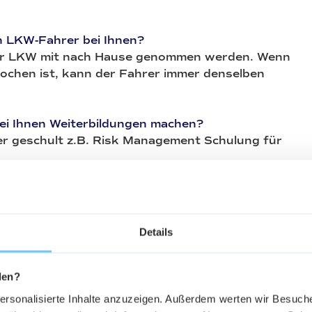
n LKW-Fahrer bei Ihnen?
er LKW mit nach Hause genommen werden. Wenn
rochen ist, kann der Fahrer immer denselben
ei Ihnen Weiterbildungen machen?
er geschult z.B. Risk Management Schulung für
 Zusammenarbeit zwischen Disposition und LKW-
bei dem LKW oder der Tour kommen, steht die
Details
zur Seite.
ste Strecke, die Ihr Unternehmen fährt?
den?
w. der Stadtverkehr.
personalisierte Inhalte anzuzeigen. Außerdem werten wir Besuc