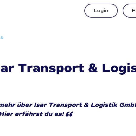
Login
F
ts
Isar Transport & Log
mehr über Isar Transport & Logistik Gmb
“
Hier erfährst du es!