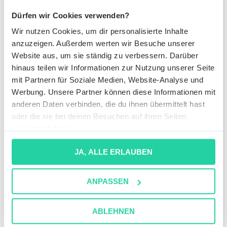
2.454 €
Dürfen wir Cookies verwenden?
Frauen im LKW-Beruf: Warum immer
Wir nutzen Cookies, um dir personalisierte Inhalte
mehr Fahrerinnen durchstarten
anzuzeigen. Außerdem werten wir Besuche unserer
Website aus, um sie ständig zu verbessern. Darüber
hinaus teilen wir Informationen zur Nutzung unserer Seite
mit Partnern für Soziale Medien, Website-Analyse und
Werbung. Unsere Partner können diese Informationen mit
anderen Daten verbinden, die du ihnen übermittelt hast
oder die sie bei deinen Besuchen auf ihren Seiten
gesammelt haben.
JA, ALLE ERLAUBEN
ANPASSEN
Lena Brod
ABLEHNEN