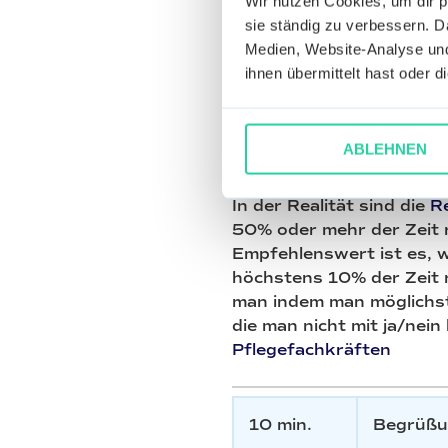
Wir nutzen Cookies, um dir 
Pflegedienst- oder Statio
sie ständig zu verbessern. Da
Kreuzverhör wirkt, sollt
Medien, Website-Analyse und
einigen - der eine führt
ihnen übermittelt hast oder 
protokolliert mit und st
Wie hoch sollte der
ABLEHNEN
Person sein?
In der Realität sind die
Re
50% oder mehr der Zeit r
Empfehlenswert ist es, 
höchstens 10% der Zeit 
man indem man möglichst 
die man nicht mit ja/nei
Pflegefachkräften
10 min.
Begrüßun