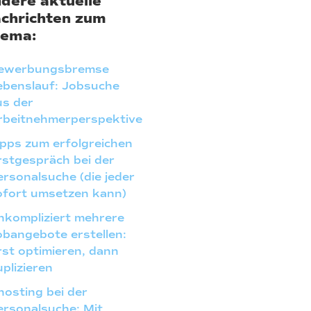
dere aktuelle
chrichten zum
ema:
ewerbungsbremse
ebenslauf: Jobsuche
us der
rbeitnehmerperspektive
ipps zum erfolgreichen
rstgespräch bei der
ersonalsuche (die jeder
ofort umsetzen kann)
nkompliziert mehrere
obangebote erstellen:
rst optimieren, dann
plizieren
hosting bei der
ersonalsuche: Mit