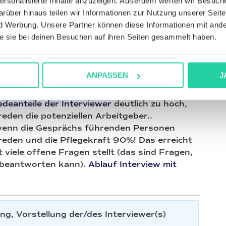
personalisierte Inhalte anzuzeigen. Außerdem werten wir Besuc
nsleiter. Damit das Interview nicht wie ein
rüber hinaus teilen wir Informationen zur Nutzung unserer Seite
e man sich vorher auf eine Rollenverteilung
 Werbung. Unsere Partner können diese Informationen mit ande
 hauptsächlich das Gespräch, der andere
die sie bei deinen Besuchen auf ihren Seiten gesammelt haben.
ellt gegebenenfalls Zwischenfragen.
 Redeanteil des Gesprächs führende
ANPASSEN
J
deanteile der Interviewer
deutlich zu hoch,
eden die potenziellen Arbeitgeber..
wenn die Gesprächs führenden Personen
reden und die Pflegekraft 90%! Das erreicht
viele offene Fragen stellt (das sind Fragen,
n beantworten kann).
Ablauf Interview mit
g, Vorstellung der/des Interviewer(s)