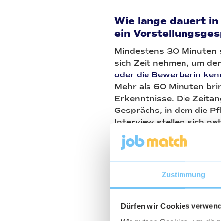
Wie lange dauert in
ein Vorstellungsge
Mindestens 30 Minuten s
sich Zeit nehmen, um de
oder die Bewerberin ken
Mehr als 60 Minuten bri
Erkenntnisse. Die Zeitan
Gesprächs, in dem die P
Interview stellen sich na
dem eigentlichen Interv
über das Unternehmen un
Wie viele Personen
Zustimmung
führen?
Es empfiehlt sich, Bewe
Dürfen wir Cookies verwen
beispielsweise der Pers