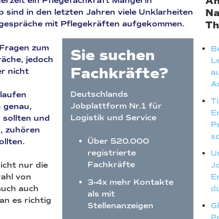
An
erzeit ein Pflegefachkraft Mangel in
Na
 sind in den letzten Jahren viele Unklarheiten
espräche mit Pflegekräften aufgekommen.
Th
e Fragen zum
B
Sie suchen
äche, jedoch
L
Fachkräfte?
er nicht
a
A
Deutschlands
laufen
T
Jobplattform Nr.1 für
n genau,
E
Logistik und Service
 sollten und
P
n, zuhören
s
Über 520.000
llten.
registrierte
U
Fachkräfte
icht nur die
J
ahl von
E
3-4x mehr Kontakte
auch auch
du
als mit
an es richtig
Stellenanzeigen
G
P