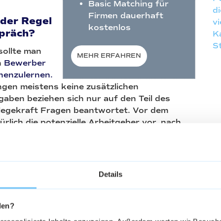
Basic Matching für
d
Firmen dauerhaft
 der Regel
v
kostenlos
spräch?
K
S
ollte man
MEHR ERFAHREN
n
Bewerber
nenzulernen.
ngen meistens keine zusätzlichen
gaben beziehen sich nur auf den Teil des
flegekraft Fragen beantwortet. Vor dem
türlich die potenzielle Arbeitgeber vor, nach
iew berichtet man dem Bewerber/Bewerberin
d die Arbeit.
 sollten das Bewerbungsgespräch
Details
rbungsgespräche zu zweit zu führen,
den?
onalleiter/Geschäftsführer zusammen mit dem