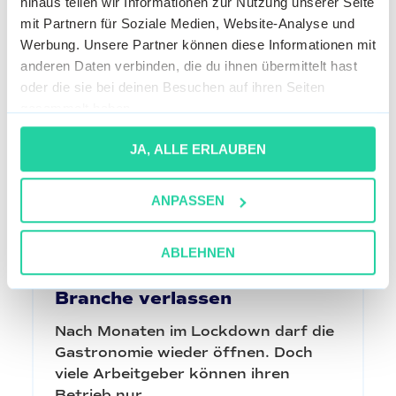
hinaus teilen wir Informationen zur Nutzung unserer Seite
mit Partnern für Soziale Medien, Website-Analyse und
Werbung. Unsere Partner können diese Informationen mit
anderen Daten verbinden, die du ihnen übermittelt hast
oder die sie bei deinen Besuchen auf ihren Seiten
gesammelt haben.
JA, ALLE ERLAUBEN
ANPASSEN
Personalmangel in der
Gastronomie: 15% der
ABLEHNEN
Gastro-Mitarbeiter haben die
Branche verlassen
Nach Monaten im Lockdown darf die
Gastronomie wieder öffnen. Doch
viele Arbeitgeber können ihren
Betrieb nur...